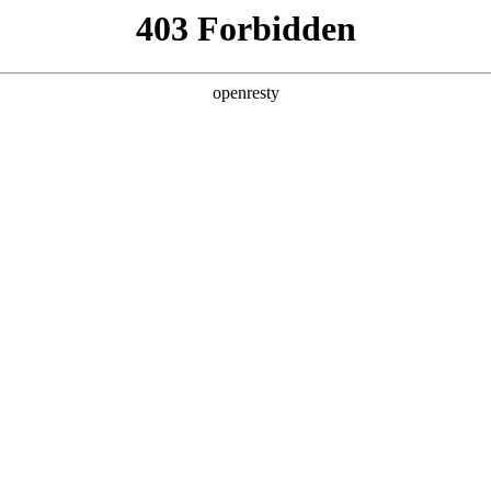
产品及服务
行业解决方案
合作伙伴
投资者关系
站的用户或浏览者，blb百乐博数码集团股份有限公司和/或其关联公
数码根据下列条款授予。如果您不同意下列任何条款、请停止使用本网址